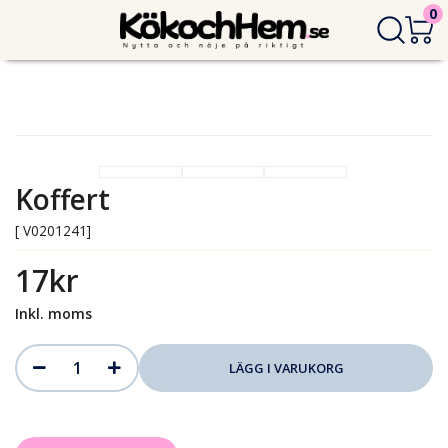
0
Koffert
[ V0201241]
17kr
Inkl. moms