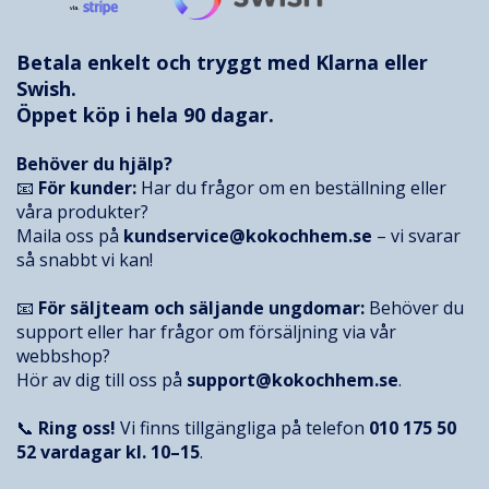
Betala enkelt och tryggt med
Klarna
eller
Swish.
Öppet köp i hela 90 dagar.
Behöver du hjälp?
📧
För kunder:
Har du frågor om en beställning eller
våra produkter?
Maila oss på
kundservice@kokochhem.se
– vi svarar
så snabbt vi kan!
📧
För säljteam och säljande ungdomar:
Behöver du
support eller har frågor om försäljning via vår
webbshop?
Hör av dig till oss på
support@kokochhem.se
.
📞
Ring oss!
Vi finns tillgängliga på telefon
010 175 50
52
vardagar kl. 10–15
.