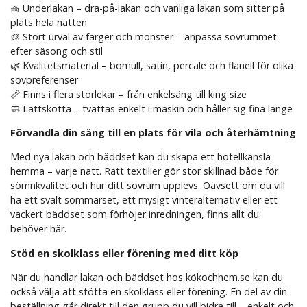
🧺 Underlakan – dra-på-lakan och vanliga lakan som sitter på
plats hela natten
🎨 Stort urval av färger och mönster – anpassa sovrummet
efter säsong och stil
🌿 Kvalitetsmaterial – bomull, satin, percale och flanell för olika
sovpreferenser
📏 Finns i flera storlekar – från enkelsäng till king size
🧼 Lättskötta – tvättas enkelt i maskin och håller sig fina länge
Förvandla din säng till en plats för vila och återhämtning
Med nya lakan och bäddset kan du skapa ett hotellkänsla
hemma – varje natt. Rätt textilier gör stor skillnad både för
sömnkvalitet och hur ditt sovrum upplevs. Oavsett om du vill
ha ett svalt sommarset, ett mysigt vinteralternativ eller ett
vackert bäddset som förhöjer inredningen, finns allt du
behöver här.
Stöd en skolklass eller förening med ditt köp
När du handlar lakan och bäddset hos kökochhem.se kan du
också välja att stötta en skolklass eller förening. En del av din
beställning går direkt till den grupp du vill bidra till – enkelt och