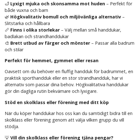
🛁
Lyxigt mjuka och skonsamma mot huden
– Perfekt för
både vuxna och barn
🌿
Högkvalitativ bomull och miljövänliga alternativ
–
Slitstarka och hållbara
📏
Finns i olika storlekar
– Välj mellan små handdukar,
badlakan och strandhanddukar
🎨
Brett utbud av färger och mönster
– Passar alla badrum
och stilar
Perfekt för hemmet, gymmet eller resan
Oavsett om du behöver en fluffig handduk för badrummet, en
praktisk sporthandduk eller en stor strandhandduk, har vi
alternativ som passar dina behov. Högkvalitativa handdukar
gör din dagliga rutin bekvämare och lyxigare.
Stöd en skolklass eller förening med ditt köp
När du köper handdukar hos oss kan du samtidigt bidra till en
skolklass eller förening genom att välja vilken grupp du vill
stödja.
💡
Vill din skolklass eller förening tjäna pengar?