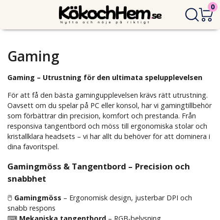
0
Gaming
Gaming – Utrustning för den ultimata spelupplevelsen
För att få den bästa gamingupplevelsen krävs rätt utrustning.
Oavsett om du spelar på PC eller konsol, har vi gamingtillbehör
som förbättrar din precision, komfort och prestanda. Från
responsiva tangentbord och möss till ergonomiska stolar och
kristallklara headsets – vi har allt du behöver för att dominera i
dina favoritspel.
Gamingmöss & Tangentbord – Precision och
snabbhet
🖱
Gamingmöss
– Ergonomisk design, justerbar DPI och
snabb respons
⌨
Mekaniska tangentbord
– RGB-belysning,