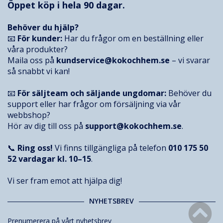
Öppet köp i hela 90 dagar.
Behöver du hjälp?
📧
För kunder:
Har du frågor om en beställning eller
våra produkter?
Maila oss på
kundservice@kokochhem.se
– vi svarar
så snabbt vi kan!
📧
För säljteam och säljande ungdomar:
Behöver du
support eller har frågor om försäljning via vår
webbshop?
Hör av dig till oss på
support@kokochhem.se
.
📞
Ring oss!
Vi finns tillgängliga på telefon
010 175 50
52
vardagar kl. 10–15
.
Vi ser fram emot att hjälpa dig!
NYHETSBREV
Prenumerera på vårt nyhetsbrev