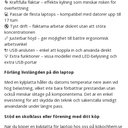
🌀 Kraftfulla fläktar – effektiv kylning som minskar risken för
överhettning
💻 Passar de flesta laptops – kompatibel med datorer upp till
17 tum
🔇 Tyst drift – fläktarna arbetar diskret utan att störa
koncentrationen
📏 Justerbar höjd – ger möjlighet till bättre ergonomisk
arbetsvinkel
🔌 USB-ansluten – enkel att koppla in och använda direkt
💡 Extra funktioner – vissa modeller med LED-belysning och
extra USB-portar
Förläng livslängden på din laptop
Med en kylplatta håller du datorns temperatur nere även vid
hög belastning, vilket inte bara förbättrar prestandan utan
också minskar slitage på komponenterna. Det är en enkel
investering för att skydda din teknik och säkerställa smidigt
användande under längre pass.
Stöd en skolklass eller förening med ditt köp
När du köper en kylplatta för laptop hos oss på kökochhem.se