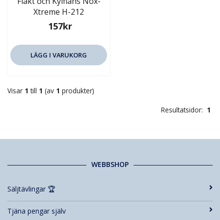
Fläkt och Kylfläns Nox-
Xtreme H-212
157kr
LÄGG I VARUKORG
Visar
1
till
1
(av
1
produkter)
Resultatsidor:
1
WEBBSHOP
Säljtävlingar 🏆
Tjäna pengar själv