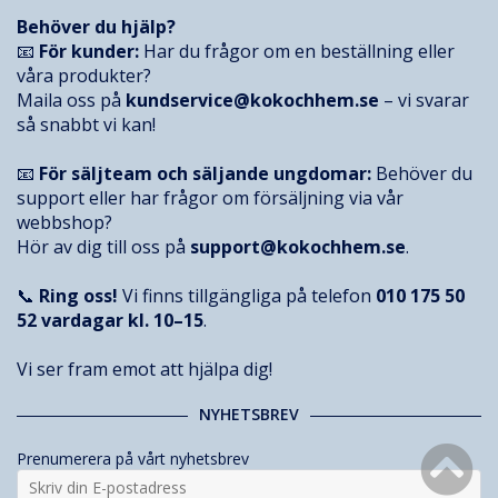
Behöver du hjälp?
📧
För kunder:
Har du frågor om en beställning eller
våra produkter?
Maila oss på
kundservice@kokochhem.se
– vi svarar
så snabbt vi kan!
📧
För säljteam och säljande ungdomar:
Behöver du
support eller har frågor om försäljning via vår
webbshop?
Hör av dig till oss på
support@kokochhem.se
.
📞
Ring oss!
Vi finns tillgängliga på telefon
010 175 50
52
vardagar kl. 10–15
.
Vi ser fram emot att hjälpa dig!
NYHETSBREV
Prenumerera på vårt nyhetsbrev