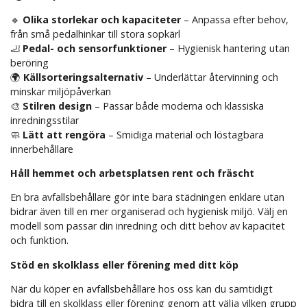
🔹
Olika storlekar och kapaciteter
– Anpassa efter behov,
från små pedalhinkar till stora sopkärl
🦶
Pedal- och sensorfunktioner
– Hygienisk hantering utan
beröring
🌍
Källsorteringsalternativ
– Underlättar återvinning och
minskar miljöpåverkan
🎨
Stilren design
– Passar både moderna och klassiska
inredningsstilar
🧼
Lätt att rengöra
– Smidiga material och löstagbara
innerbehållare
Håll hemmet och arbetsplatsen rent och fräscht
En bra avfallsbehållare gör inte bara städningen enklare utan
bidrar även till en mer organiserad och hygienisk miljö. Välj en
modell som passar din inredning och ditt behov av kapacitet
och funktion.
Stöd en skolklass eller förening med ditt köp
När du köper en avfallsbehållare hos oss kan du samtidigt
bidra till en skolklass eller förening genom att välja vilken grupp