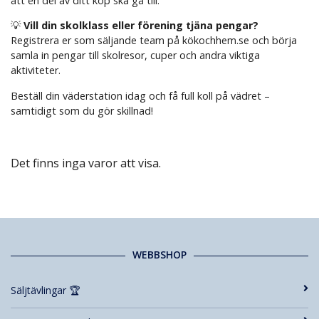
att en del av ditt köp ska gå till.
💡
Vill din skolklass eller förening tjäna pengar?
Registrera er som säljande team på kökochhem.se och börja
samla in pengar till skolresor, cuper och andra viktiga
aktiviteter.
Beställ din väderstation idag och få full koll på vädret –
samtidigt som du gör skillnad!
Det finns inga varor att visa.
WEBBSHOP
Säljtävlingar 🏆