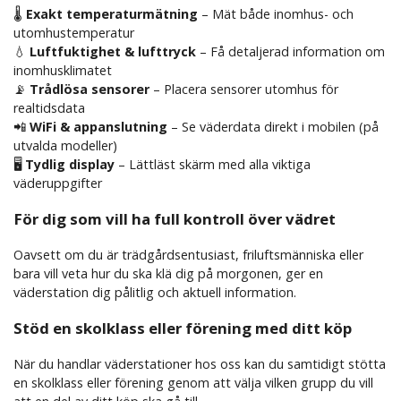
🌡
Exakt temperaturmätning
– Mät både inomhus- och
utomhustemperatur
💧
Luftfuktighet & lufttryck
– Få detaljerad information om
inomhusklimatet
📡
Trådlösa sensorer
– Placera sensorer utomhus för
realtidsdata
📲
WiFi & appanslutning
– Se väderdata direkt i mobilen (på
utvalda modeller)
🖥
Tydlig display
– Lättläst skärm med alla viktiga
väderuppgifter
För dig som vill ha full kontroll över vädret
Oavsett om du är trädgårdsentusiast, friluftsmänniska eller
bara vill veta hur du ska klä dig på morgonen, ger en
väderstation dig pålitlig och aktuell information.
Stöd en skolklass eller förening med ditt köp
När du handlar väderstationer hos oss kan du samtidigt stötta
en skolklass eller förening genom att välja vilken grupp du vill