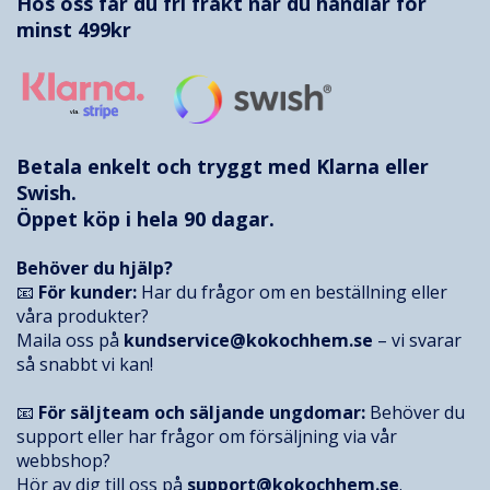
Hos oss får du fri frakt när du handlar för
minst 499kr
Betala enkelt och tryggt med
Klarna
eller
Swish.
Öppet köp i hela 90 dagar.
Behöver du hjälp?
📧
För kunder:
Har du frågor om en beställning eller
våra produkter?
Maila oss på
kundservice@kokochhem.se
– vi svarar
så snabbt vi kan!
📧
För säljteam och säljande ungdomar:
Behöver du
support eller har frågor om försäljning via vår
webbshop?
Hör av dig till oss på
support@kokochhem.se
.