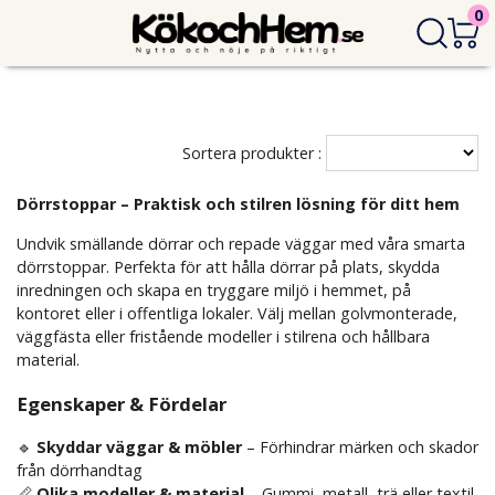
0
Sortera produkter :
Dörrstoppar – Praktisk och stilren lösning för ditt hem
Undvik smällande dörrar och repade väggar med våra smarta
dörrstoppar. Perfekta för att hålla dörrar på plats, skydda
inredningen och skapa en tryggare miljö i hemmet, på
kontoret eller i offentliga lokaler. Välj mellan golvmonterade,
väggfästa eller fristående modeller i stilrena och hållbara
material.
Egenskaper & Fördelar
🔹
Skyddar väggar & möbler
– Förhindrar märken och skador
från dörrhandtag
📏
Olika modeller & material
– Gummi, metall, trä eller textil