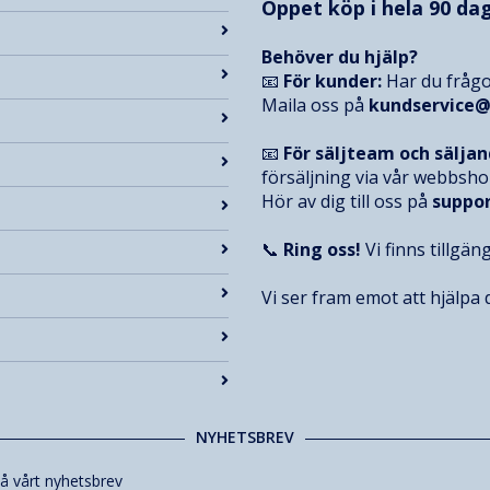
Öppet köp i hela 90 dag
Behöver du hjälp?
📧
För kunder:
Har du frågo
Maila oss på
kundservice
📧
För säljteam och sälja
försäljning via vår webbsh
Hör av dig till oss på
suppo
📞
Ring oss!
Vi finns tillgän
Vi ser fram emot att hjälpa d
NYHETSBREV
å vårt nyhetsbrev