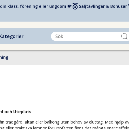
din klass, förening eller ungdom 💸
Säljtävlingar & Bonusar 
Kategorier
sning
rd och Uteplats
 din trädgård, altan eller balkong utan behov av eluttag. Med hjälp
g eller praktiska lampor för uppfarten finns det många energieffektiv