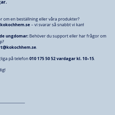
ar.
r om en beställning eller våra produkter?
@kokochhem.se
– vi svarar så snabbt vi kan!
nde ungdomar:
Behöver du support eller har frågor om
op?
rt@kokochhem.se
.
gliga på telefon
010 175 50 52
vardagar kl. 10–15
.
ig!