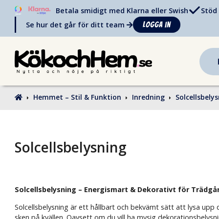
Betala smidigt med Klarna eller Swish
Stöd 
Se hur det går för ditt team
Logga in
Hemmet – Stil & Funktion
Inredning
Solcellsbely
Solcellsbelysning
Solcellsbelysning – Energismart & Dekorativt för Trädgå
Solcellsbelysning är ett hållbart och bekvämt sätt att lysa upp
sken på kvällen. Oavsett om du vill ha mysig dekorationsbelysnin