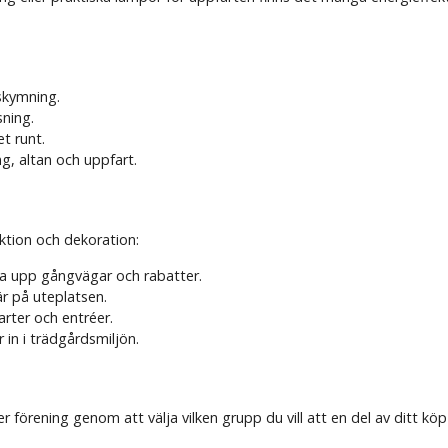
skymning.
sning.
t runt.
g, altan och uppfart.
nktion och dekoration:
ysa upp gångvägar och rabatter.
r på uteplatsen.
rter och entréer.
 in i trädgårdsmiljön.
 förening genom att välja vilken grupp du vill att en del av ditt köp s