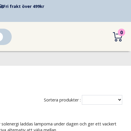
🚀
Fri frakt över 499kr
0
Sortera produkter :
 av solenergi laddas lamporna under dagen och ger ett vackert
a alternativ att välja mellan.