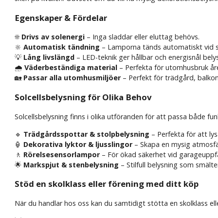
Egenskaper & Fördelar
☀️
Drivs av solenergi
– Inga sladdar eller eluttag behövs.
🔆
Automatisk tändning
– Lamporna tänds automatiskt vid 
💡
Lång livslängd
– LED-teknik ger hållbar och energisnål bely
🌧️
Väderbeständiga material
– Perfekta för utomhusbruk åre
🏡
Passar alla utomhusmiljöer
– Perfekt för trädgård, balkon
Solcellsbelysning för Olika Behov
Solcellsbelysning finns i olika utföranden för att passa både fu
🔹
Trädgårdsspottar & stolpbelysning
– Perfekta för att l
🏮
Dekorativa lyktor & ljusslingor
– Skapa en mysig atmosfä
🚶
Rörelsesensorlampor
– För ökad säkerhet vid garageuppfa
🌟
Markspjut & stenbelysning
– Stilfull belysning som smälter
Stöd en skolklass eller förening med ditt köp
När du handlar hos oss kan du samtidigt stötta en skolklass eller