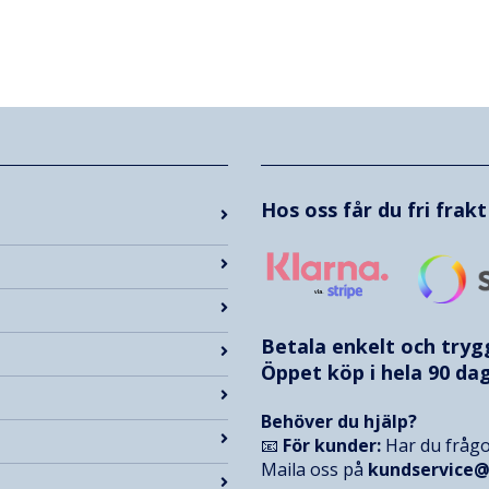
Hos oss får du fri frak
Betala enkelt och try
Öppet köp i hela 90 dag
Behöver du hjälp?
📧
För kunder:
Har du frågo
Maila oss på
kundservice