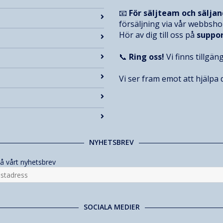
📧
För säljteam och sälja
försäljning via vår webbsh
Hör av dig till oss på
suppo
📞
Ring oss!
Vi finns tillgän
Vi ser fram emot att hjälpa d
NYHETSBREV
å vårt nyhetsbrev
SOCIALA MEDIER