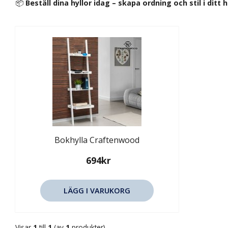
📦
Beställ dina hyllor idag – skapa ordning och stil i dit
Bokhylla Craftenwood
694kr
LÄGG I VARUKORG
Visar
1
till
1
(av
1
produkter)