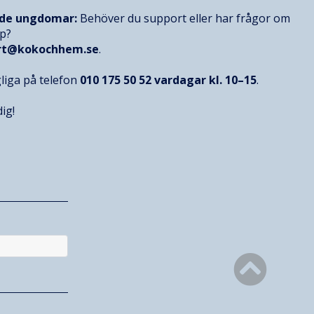
nde ungdomar:
Behöver du support eller har frågor om
op?
rt@kokochhem.se
.
gliga på telefon
010 175 50 52
vardagar kl. 10–15
.
ig!