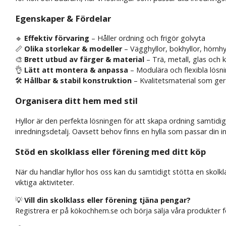
Egenskaper & Fördelar
🔹
Effektiv förvaring
– Håller ordning och frigör golvyta
📏
Olika storlekar & modeller
– Vägghyllor, bokhyllor, hörnhy
🎨
Brett utbud av färger & material
– Trä, metall, glas och k
👌
Lätt att montera & anpassa
– Modulära och flexibla lösni
🛠️
Hållbar & stabil konstruktion
– Kvalitetsmaterial som ger 
Organisera ditt hem med stil
Hyllor är den perfekta lösningen för att skapa ordning samtidigt 
inredningsdetalj. Oavsett behov finns en hylla som passar din i
Stöd en skolklass eller förening med ditt köp
När du handlar hyllor hos oss kan du samtidigt stötta en skolklas
viktiga aktiviteter.
💡
Vill din skolklass eller förening tjäna pengar?
Registrera er på kökochhem.se och börja sälja våra produkter fö