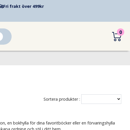
🚀
Fri frakt över 499kr
0
Sortera produkter :
 en bokhylla för dina favoritböcker eller en förvaringshylla
skapa ordning och stil i ditt hem.