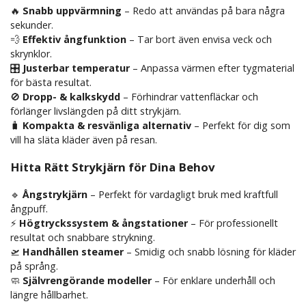
🔥
Snabb uppvärmning
– Redo att användas på bara några
sekunder.
💨
Effektiv ångfunktion
– Tar bort även envisa veck och
skrynklor.
🎛️
Justerbar temperatur
– Anpassa värmen efter tygmaterial
för bästa resultat.
🚫
Dropp- & kalkskydd
– Förhindrar vattenfläckar och
förlänger livslängden på ditt strykjärn.
🧳
Kompakta & resvänliga alternativ
– Perfekt för dig som
vill ha släta kläder även på resan.
Hitta Rätt Strykjärn för Dina Behov
🔹
Ångstrykjärn
– Perfekt för vardagligt bruk med kraftfull
ångpuff.
⚡
Högtryckssystem & ångstationer
– För professionellt
resultat och snabbare strykning.
🛫
Handhållen steamer
– Smidig och snabb lösning för kläder
på språng.
🧼
Självrengörande modeller
– För enklare underhåll och
längre hållbarhet.