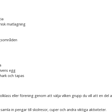
cia
enisk matlagning
ngsområden
a
ivens egg
hark och tapas
ass eller förening genom att välja vilken grupp du vill att en del av 
samla in pengar till skolresor, cuper och andra viktiga aktiviteter.