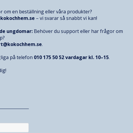
r om en beställning eller våra produkter?
@kokochhem.se
– vi svarar så snabbt vi kan!
nde ungdomar:
Behöver du support eller har frågor om
op?
rt@kokochhem.se
.
gliga på telefon
010 175 50 52
vardagar kl. 10–15
.
ig!