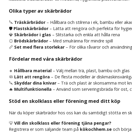
Olika typer av skärbrädor
🔪
Träskärbrädor
– Hållbara och stilrena i ek, bambu eller aka
🛡
Plastskärbrädor
– Lätta att rengöra och perfekta för hygi
💎
Skärbrädor i glas
– Slitstarka och enkla att hålla rena
🍞
Brödskärbrädor
– Med smulränna för mindre spill
📏
Set med flera storlekar
– För olika råvaror och användni
Fördelar med våra skärbrädor
🔹
Hållbara material
– Välj mellan trä, plast, bambu och glas
🧼
Lätt att rengöra
– De flesta modeller är diskmaskinsvänlig
🔪
Skyddar dina knivar
– Trä och plast är skonsamma mot kn
🔥
Multifunktionella
– Använd som serveringsbräda för ost, c
Stöd en skolklass eller förening med ditt köp
När du köper skärbrädor hos oss kan du samtidigt stötta en skolkl
💡
Vill din skolklass eller förening tjäna pengar?
Registrera er som säljande team på
kökochhem.se
och börja 