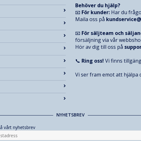
Behöver du hjälp?
📧
För kunder:
Har du frågo
Maila oss på
kundservice
📧
För säljteam och sälja
försäljning via vår webbsh
Hör av dig till oss på
suppo
📞
Ring oss!
Vi finns tillgän
Vi ser fram emot att hjälpa d
NYHETSBREV
å vårt nyhetsbrev