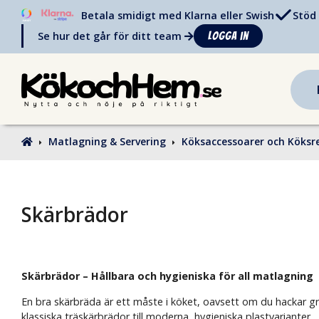
Betala smidigt med Klarna eller Swish
Stöd 
Se hur det går för ditt team
Logga in
Matlagning & Servering
Köksaccessoarer och Köksr
Skärbrädor
Skärbrädor – Hållbara och hygieniska för all matlagning
En bra skärbräda är ett måste i köket, oavsett om du hackar grön
klassiska träskärbrädor till moderna, hygieniska plastvarianter.