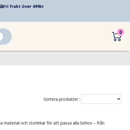
🚀
Fri frakt över 499kr
0
Sortera produkter :
a material och storlekar för att passa alla behov – från