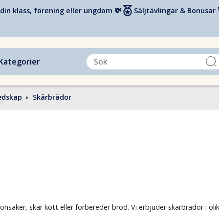
din klass, förening eller ungdom 💸
Säljtävlingar & Bonusar 
Kategorier
edskap
Skärbrädor
saker, skär kött eller förbereder bröd. Vi erbjuder skärbrädor i olik