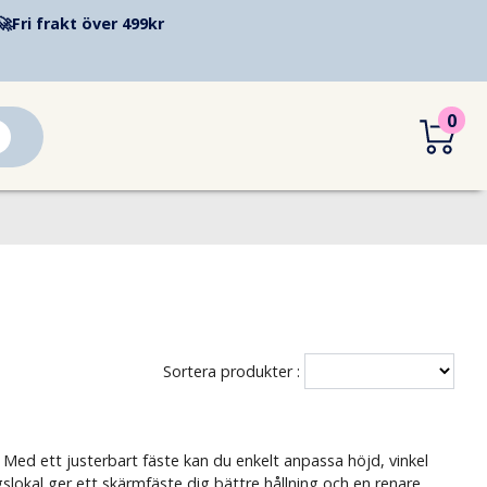
🚀
Fri frakt över 499kr
0
Sortera produkter :
 Med ett justerbart fäste kan du enkelt anpassa höjd, vinkel
slokal ger ett skärmfäste dig bättre hållning och en renare