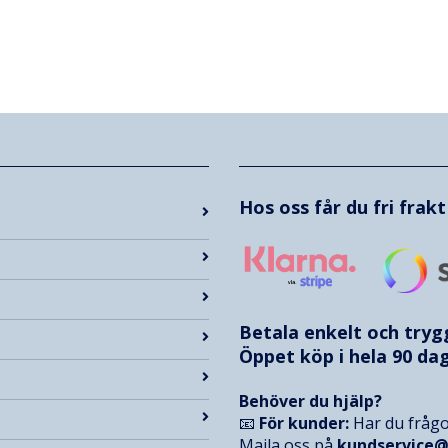
Hos oss får du fri frak
Betala enkelt och try
Öppet köp i hela 90 dag
Behöver du hjälp?
📧
För kunder:
Har du frågo
Maila oss på
kundservice