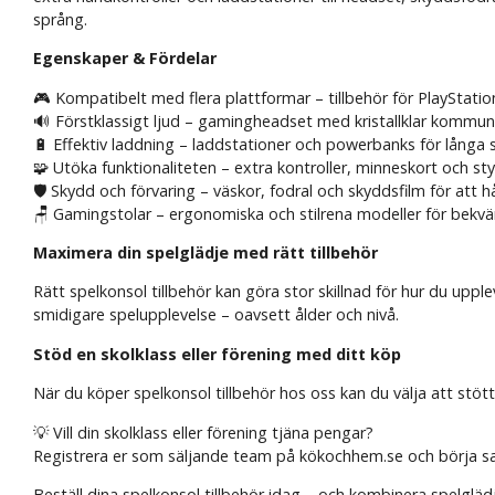
språng.
Egenskaper & Fördelar
🎮 Kompatibelt med flera plattformar – tillbehör för PlayStati
🔊 Förstklassigt ljud – gamingheadset med kristallklar kommun
🔋 Effektiv laddning – laddstationer och powerbanks för långa 
🧩 Utöka funktionaliteten – extra kontroller, minneskort och st
🛡️ Skydd och förvaring – väskor, fodral och skyddsfilm för att hå
🪑 Gamingstolar – ergonomiska och stilrena modeller för bekv
Maximera din spelglädje med rätt tillbehör
Rätt spelkonsol tillbehör kan göra stor skillnad för hur du uppl
smidigare spelupplevelse – oavsett ålder och nivå.
Stöd en skolklass eller förening med ditt köp
När du köper spelkonsol tillbehör hos oss kan du välja att stött
💡 Vill din skolklass eller förening tjäna pengar?
Registrera er som säljande team på kökochhem.se och börja samla
Beställ dina spelkonsol tillbehör idag – och kombinera spelgläd