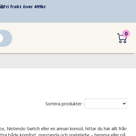
🚀
Fri frakt över 499kr
0
Sortera produkter :
x, Nintendo Switch eller en annan konsol, hittar du här allt från
bättra både komfort, prestanda och spelglädje – hemma eller på