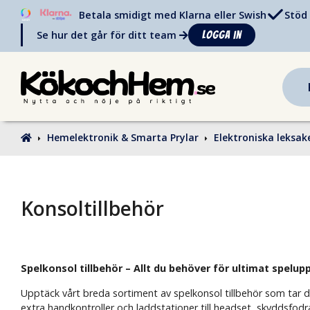
Betala smidigt med Klarna eller Swish
Stöd 
Se hur det går för ditt team
Logga in
Hemelektronik & Smarta Prylar
Elektroniska leksak
Konsoltillbehör
Spelkonsol tillbehör – Allt du behöver för ultimat spelup
Upptäck vårt breda sortiment av spelkonsol tillbehör som tar dit
extra handkontroller och laddstationer till headset, skyddsfod