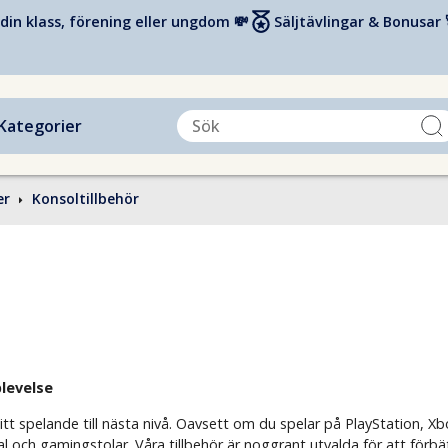
din klass, förening eller ungdom 💸
Säljtävlingar & Bonusar 
Kategorier
er
Konsoltillbehör
plevelse
t spelande till nästa nivå. Oavsett om du spelar på PlayStation, Xbo
ral och gamingstolar. Våra tillbehör är noggrant utvalda för att för