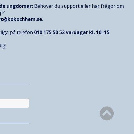
nde ungdomar:
Behöver du support eller har frågor om
op?
rt@kokochhem.se
.
gliga på telefon
010 175 50 52
vardagar kl. 10–15
.
ig!