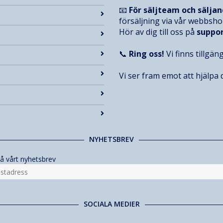
📧
För säljteam och sälja
försäljning via vår webbsh
Hör av dig till oss på
suppo
📞
Ring oss!
Vi finns tillgän
Vi ser fram emot att hjälpa d
NYHETSBREV
å vårt nyhetsbrev
SOCIALA MEDIER