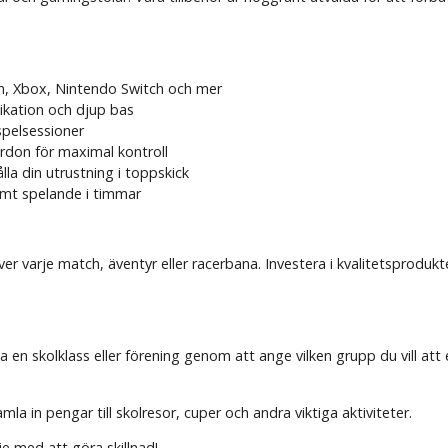
on, Xbox, Nintendo Switch och mer
ikation och djup bas
spelsessioner
yrdon för maximal kontroll
lla din utrustning i toppskick
ämt spelande i timmar
ever varje match, äventyr eller racerbana. Investera i kvalitetsproduk
a en skolklass eller förening genom att ange vilken grupp du vill att 
 in pengar till skolresor, cuper och andra viktiga aktiviteter.
je med att göra skillnad!