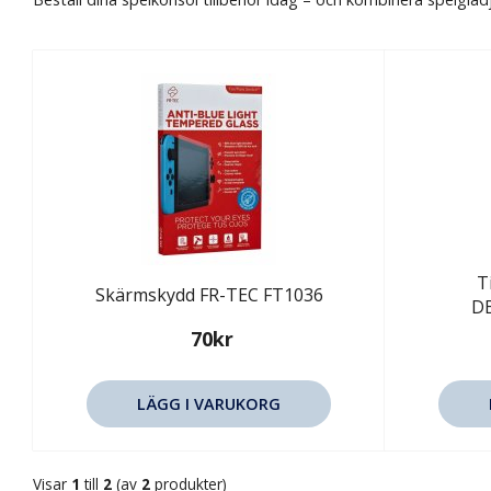
T
Skärmskydd FR-TEC FT1036
D
70kr
LÄGG I VARUKORG
Visar
1
till
2
(av
2
produkter)