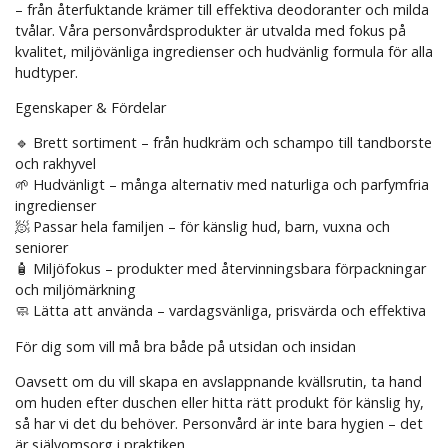
– från återfuktande krämer till effektiva deodoranter och milda
tvålar. Våra personvårdsprodukter är utvalda med fokus på
kvalitet, miljövänliga ingredienser och hudvänlig formula för alla
hudtyper.
Egenskaper & Fördelar
🔹 Brett sortiment – från hudkräm och schampo till tandborste
och rakhyvel
🌱 Hudvänligt – många alternativ med naturliga och parfymfria
ingredienser
🧖 Passar hela familjen – för känslig hud, barn, vuxna och
seniorer
🧴 Miljöfokus – produkter med återvinningsbara förpackningar
och miljömärkning
🧼 Lätta att använda – vardagsvänliga, prisvärda och effektiva
För dig som vill må bra både på utsidan och insidan
Oavsett om du vill skapa en avslappnande kvällsrutin, ta hand
om huden efter duschen eller hitta rätt produkt för känslig hy,
så har vi det du behöver. Personvård är inte bara hygien – det
är självomsorg i praktiken.