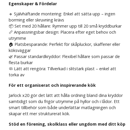
Egenskaper & Fördelar
🔹 Självhäftande montering: Enkel att sätta upp – ingen
borrning eller skruvning krävs
📦 Set med 20 hållare: Rymmer upp till 20 små kryddburkar
📏 Anpassningsbar design: Placera efter eget behov och
utrymme
🏠 Platsbesparande: Perfekt för skåpluckor, skafferier eller
köksväggar
🌿 Passar standardkryddor: Flexibel hållare som passar de
flesta burkar
🧼 Lätt att rengöra: Tillverkad i slitstark plast – enkel att
torka av
För ett organiserat och inspirerande kök
Jarlock x20 gör det lätt att hålla ordning bland dina kryddor
samtidigt som du frigör utrymme på hyllor och i lådor. Ett
smart tillbehör som både underlättar matlagningen och
skapar ett mer strukturerat kök.
Stöd en förening, skolklass eller ungdom med ditt köp