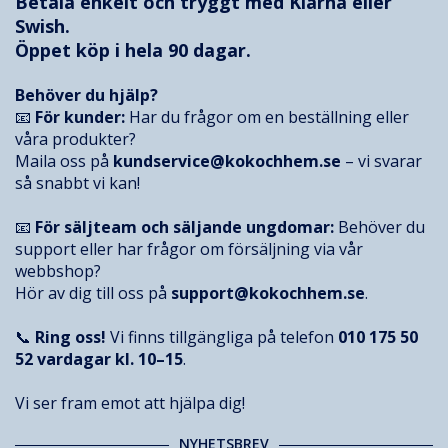
Betala enkelt och tryggt med
Klarna
eller
Swish.
Öppet köp i hela 90 dagar.
Behöver du hjälp?
📧
För kunder:
Har du frågor om en beställning eller
våra produkter?
Maila oss på
kundservice@kokochhem.se
– vi svarar
så snabbt vi kan!
📧
För säljteam och säljande ungdomar:
Behöver du
support eller har frågor om försäljning via vår
webbshop?
Hör av dig till oss på
support@kokochhem.se
.
📞
Ring oss!
Vi finns tillgängliga på telefon
010 175 50
52
vardagar kl. 10–15
.
Vi ser fram emot att hjälpa dig!
NYHETSBREV