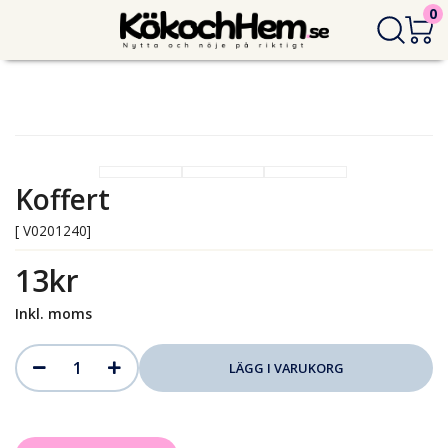
0
Koffert
[ V0201240]
13kr
Inkl. moms