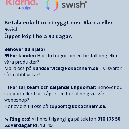
Betala enkelt och tryggt med
Klarna
eller
Swish.
Öppet köp i hela 90 dagar.
Behöver du hjälp?
📧
För kunder:
Har du frågor om en beställning eller
våra produkter?
Maila oss på
kundservice@kokochhem.se
– vi svarar
så snabbt vi kan!
📧
För säljteam och säljande ungdomar:
Behöver du
support eller har frågor om försäljning via vår
webbshop?
Hör av dig till oss på
support@kokochhem.se
.
📞
Ring oss!
Vi finns tillgängliga på telefon
010 175 50
52
vardagar kl. 10–15
.