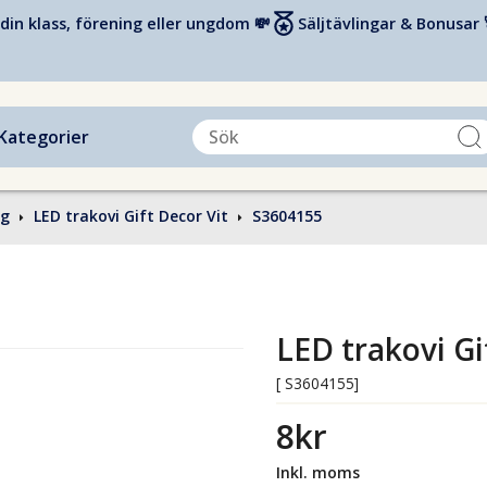
din klass, förening eller ungdom 💸
Säljtävlingar & Bonusar 
Kategorier
ng
LED trakovi Gift Decor Vit
S3604155
LED trakovi Gi
[ S3604155]
8kr
Inkl. moms