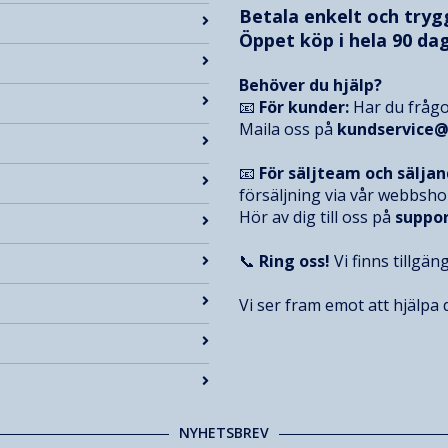
Betala enkelt och try
Öppet köp i hela 90 dag
Behöver du hjälp?
📧
För kunder:
Har du frågo
Maila oss på
kundservice
📧
För säljteam och sälja
försäljning via vår webbsh
Hör av dig till oss på
suppo
📞
Ring oss!
Vi finns tillgän
Vi ser fram emot att hjälpa d
NYHETSBREV