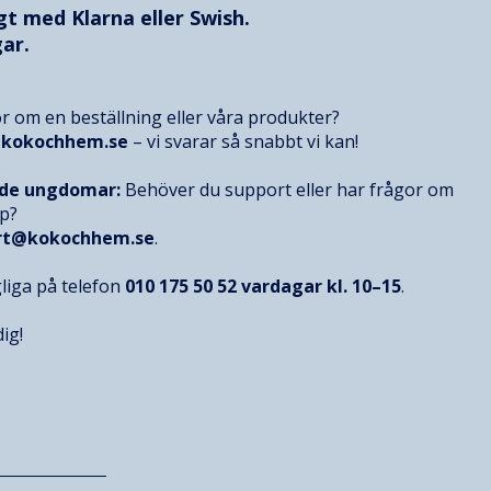
ggt med
Klarna
eller Swish.
ar.
r om en beställning eller våra produkter?
@kokochhem.se
– vi svarar så snabbt vi kan!
nde ungdomar:
Behöver du support eller har frågor om
op?
rt@kokochhem.se
.
gliga på telefon
010 175 50 52
vardagar kl. 10–15
.
ig!