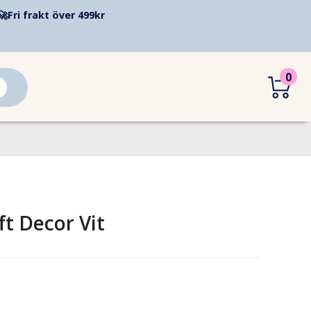
🚀
Fri frakt över 499kr
0
ft Decor Vit