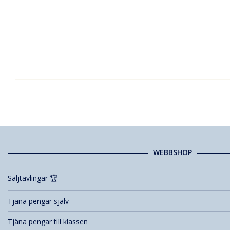
WEBBSHOP
Säljtävlingar 🏆
Tjäna pengar själv
Tjäna pengar till klassen