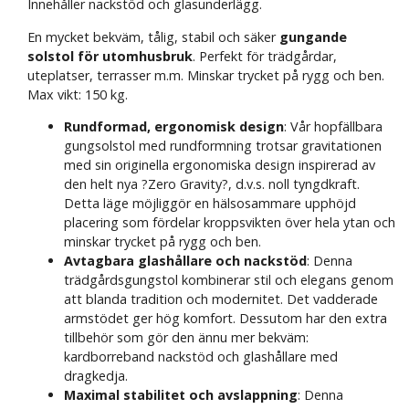
Innehåller nackstöd och glasunderlägg.
En mycket bekväm, tålig, stabil och säker
gungande
solstol för utomhusbruk
. Perfekt för trädgårdar,
uteplatser, terrasser m.m. Minskar trycket på rygg och ben.
Max vikt: 150 kg.
Rundformad, ergonomisk design
: Vår hopfällbara
gungsolstol med rundformning trotsar gravitationen
med sin originella ergonomiska design inspirerad av
den helt nya ?Zero Gravity?, d.v.s. noll tyngdkraft.
Detta läge möjliggör en hälsosammare upphöjd
placering som fördelar kroppsvikten över hela ytan och
minskar trycket på rygg och ben.
Avtagbara glashållare och nackstöd
: Denna
trädgårdsgungstol kombinerar stil och elegans genom
att blanda tradition och modernitet. Det vadderade
armstödet ger hög komfort. Dessutom har den extra
tillbehör som gör den ännu mer bekväm:
kardborreband nackstöd och glashållare med
dragkedja.
Maximal stabilitet och avslappning
: Denna