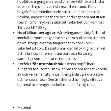
hopfällbara gungande solstol är perfekt för att lindra
stress och njuta av att slumra till en stund. Dess
höghållfasta cirkelformade struktur i järn samt den
flexibla, anpassningsbara och andningsbara nätsitsen
(teslin) tillför mycket stabilitet, säkerhet och komfort.
Tål upp till 150 kg.
Hopfällbar, avtagbar
: Vår svängande trädgårdsstol
innehåller monteringsanvisningar och tillbehör. De två
bakre stödpunkterna fungerar som stöd- och
säkerhetsstopp. Dessutom är den lättviktig och enkel
att fälla ihop för enkel transport och förvaring
samtidigt som den tar mindre plats.
Perfekt för utomhusbruk
: Denna hopfällbara
gungstol för utomhusbruk är passar bra för att koppla
av och varva ner utomhus i trädgårdar, på uteplatser
och terrasser osv. Den är tillverkad av högkvalitativa
material och rengörs enkelt med en fuktig trasa.
Material: