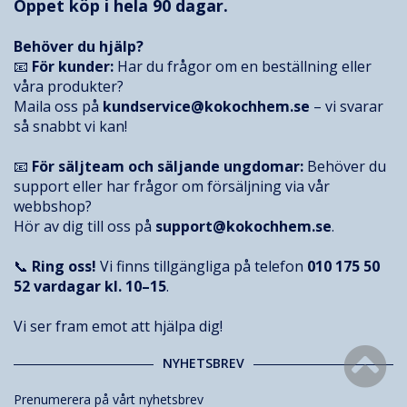
Öppet köp i hela 90 dagar.
Behöver du hjälp?
📧
För kunder:
Har du frågor om en beställning eller
våra produkter?
Maila oss på
kundservice@kokochhem.se
– vi svarar
så snabbt vi kan!
📧
För säljteam och säljande ungdomar:
Behöver du
support eller har frågor om försäljning via vår
webbshop?
Hör av dig till oss på
support@kokochhem.se
.
📞
Ring oss!
Vi finns tillgängliga på telefon
010 175 50
52
vardagar kl. 10–15
.
Vi ser fram emot att hjälpa dig!
NYHETSBREV
Prenumerera på vårt nyhetsbrev