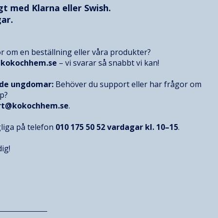
ggt med
Klarna
eller Swish.
ar.
r om en beställning eller våra produkter?
@kokochhem.se
– vi svarar så snabbt vi kan!
nde ungdomar:
Behöver du support eller har frågor om
op?
rt@kokochhem.se
.
gliga på telefon
010 175 50 52
vardagar kl. 10–15
.
ig!