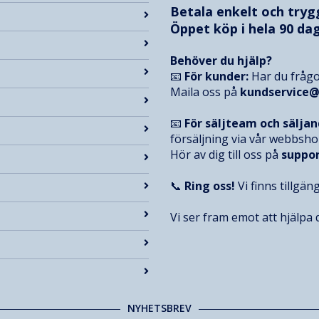
Betala enkelt och try
Öppet köp i hela 90 dag
Behöver du hjälp?
📧
För kunder:
Har du frågo
Maila oss på
kundservice
📧
För säljteam och sälja
försäljning via vår webbsh
Hör av dig till oss på
suppo
📞
Ring oss!
Vi finns tillgän
Vi ser fram emot att hjälpa d
NYHETSBREV