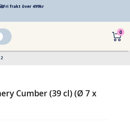
🚀
Fri frakt över 499kr
0
12
ry Cumber (39 cl) (Ø 7 x