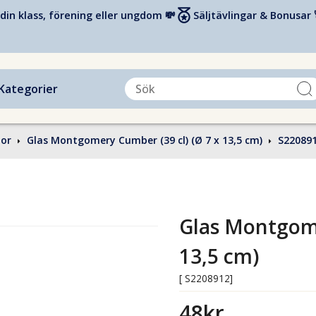
din klass, förening eller ungdom 💸
Säljtävlingar & Bonusar 
Kategorier
nor
Glas Montgomery Cumber (39 cl) (Ø 7 x 13,5 cm)
S22089
Glas Montgome
13,5 cm)
[ S2208912]
48kr