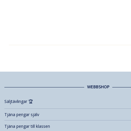
WEBBSHOP
Säljtävlingar 🏆
Tjäna pengar själv
Tjäna pengar till klassen