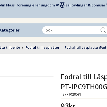
din klass, förening eller ungdom 💸
Säljtävlingar & Bonusar 
Kategorier
tta tillbehör
Fodral till läsplattor
Fodral till Läsplatta iP
Fodral till Lä
PT-IPC9TH00
[ S77102858]
93kr