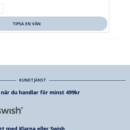
KUNDTJÄNST
t när du handlar för minst 499kr
ggt med
Klarna
eller Swish.