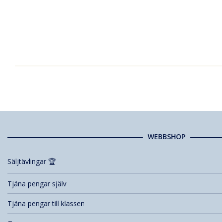
WEBBSHOP
Säljtävlingar 🏆
Tjäna pengar själv
Tjäna pengar till klassen