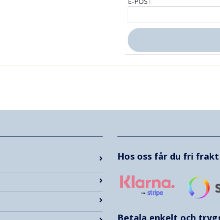
E-POST
Hos oss får du fri frak
Betala enkelt och try