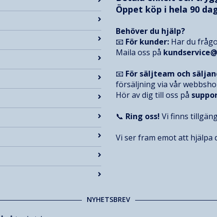
Öppet köp i hela 90 dag
Behöver du hjälp?
📧
För kunder:
Har du frågo
Maila oss på
kundservice
📧
För säljteam och sälja
försäljning via vår webbsh
Hör av dig till oss på
suppo
📞
Ring oss!
Vi finns tillgän
Vi ser fram emot att hjälpa d
NYHETSBREV