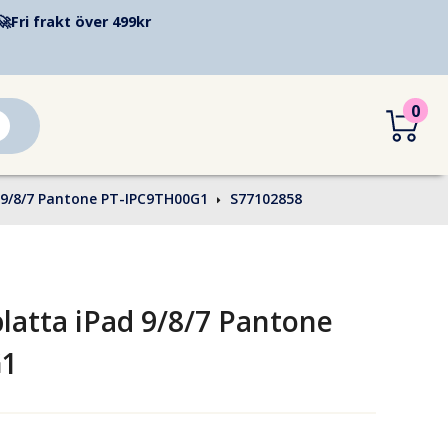
🚀
Fri frakt över 499kr
0
ad 9/8/7 Pantone PT-IPC9TH00G1
S77102858
splatta iPad 9/8/7 Pantone
G1