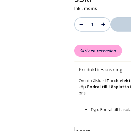
Inkl. moms
Skriv en recension
Produktbeskrivning
Om du älskar
IT och elek
köp
Fodral till Läsplatt
pris.
Typ: Fodral till Läspl