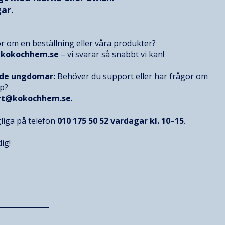
ar.
r om en beställning eller våra produkter?
@kokochhem.se
– vi svarar så snabbt vi kan!
nde ungdomar:
Behöver du support eller har frågor om
op?
rt@kokochhem.se
.
gliga på telefon
010 175 50 52
vardagar kl. 10–15
.
ig!