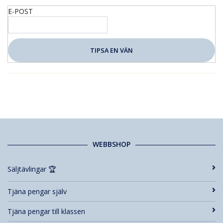
E-POST
WEBBSHOP
Säljtävlingar 🏆
Tjäna pengar själv
Tjäna pengar till klassen