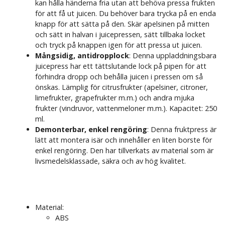
kan hålla händerna fria utan att behöva pressa frukten
för att få ut juicen. Du behöver bara trycka på en enda
knapp för att sätta på den. Skär apelsinen på mitten
och sätt in halvan i juicepressen, sätt tillbaka locket
och tryck på knappen igen för att pressa ut juicen.
Mångsidig, antidropplock
: Denna uppladdningsbara
juicepress har ett tättslutande lock på pipen för att
förhindra dropp och behålla juicen i pressen om så
önskas. Lämplig för citrusfrukter (apelsiner, citroner,
limefrukter, grapefrukter m.m.) och andra mjuka
frukter (vindruvor, vattenmeloner m.m.). Kapacitet: 250
ml.
Demonterbar, enkel rengöring
: Denna fruktpress är
lätt att montera isär och innehåller en liten borste för
enkel rengöring. Den har tillverkats av material som är
livsmedelsklassade, säkra och av hög kvalitet.
Material:
ABS