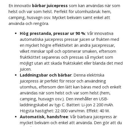
En innovativ
bärbar juicepress
som kan användas när som
helst och var som helst. Perfekt för utomhusbruk: hem,
camping, husvagn osv. Mycket bekväm samt enkel att
använda och rengöra.
Hög prestanda, pressar ur 90 %
: Vår innovativa
automatiska juicepress pressar juicen ur frukten med
en mycket högre effektivitet än andra juicepressar,
vilket minskar spill och optimerar smaken, eftersom
fruktköttet separeras och pressas så mycket som
möjligt utan att skada fruktskalet eller blanda det med
juicen.
Laddningsbar och bärbar
: Denna elektriska
juicepress är perfekt för resor och användning
utomhus, eftersom den lätt kan bäras med och enkelt
användas när som helst och var som helst (hem,
camping, husvagn osv.). Den innehåller en USB-
laddningskabel av typ C. Batteri: Li-jon 2 200 mAh.
Högsta hastighet: 22 000 varv/min. Effekt: 40 W.
Automatisk, handsfree
: Vår bärbara juicepress är
mycket bekväm och enkel att använda. Den gör att du