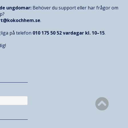
nde ungdomar:
Behöver du support eller har frågor om
op?
rt@kokochhem.se
.
gliga på telefon
010 175 50 52
vardagar kl. 10–15
.
ig!