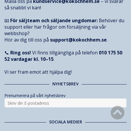
Maila oss på
kundservice@kokochhem.se
– vi svarar
så snabbt vi kan!
📧
För säljteam och säljande ungdomar:
Behöver du
support eller har frågor om försäljning via vår
webbshop?
Hör av dig till oss på
support@kokochhem.se
.
📞
Ring oss!
Vi finns tillgängliga på telefon
010 175 50
52
vardagar kl. 10–15
.
Vi ser fram emot att hjälpa dig!
NYHETSBREV
Prenumerera på vårt nyhetsbrev
SOCIALA MEDIER