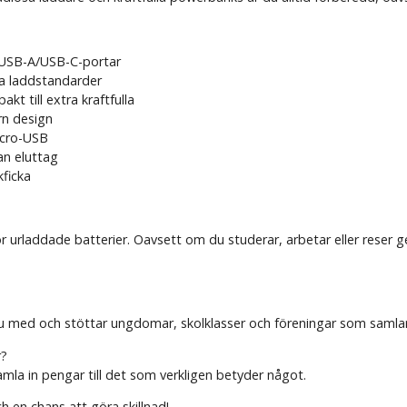
 USB-A/USB-C-portar
a laddstandarder
kt till extra kraftfulla
rn design
icro-USB
an eluttag
kficka
urladdade batterier. Oavsett om du studerar, arbetar eller reser ger v
med och stöttar ungdomar, skolklasser och föreningar som samlar in
r?
la in pengar till det som verkligen betyder något.
 en chans att göra skillnad!