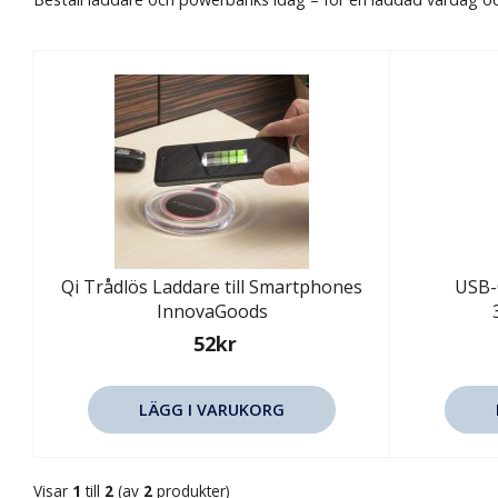
Qi Trådlös Laddare till Smartphones
USB-
InnovaGoods
52kr
LÄGG I VARUKORG
Visar
1
till
2
(av
2
produkter)