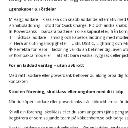
Egenskaper & Fördelar
🔌 Väggladdare – klassiska och snabbladdande alternativ med
⚡ Snabbladdning – stöd för Quick Charge, PD och andra snabb
🔋 Powerbanks – bärbara batterier i olika kapaciteter, från kompa
📱 Trådlösa laddare – smidig och kabellös laddning med mode
🔗 Flera anslutningsmöjligheter – USB, USB-C, Lightning och M
🌍 Perfekta för resor – laddning var du än befinner dig, även ut
🎒 Kompakta modeller – lätt att bära i väska, ryggsäck eller jac
För en laddad vardag – utan avbrott
Med rätt laddare eller powerbank behöver du aldrig oroa dig för 
kontakten.
Stöd en förening, skolklass eller ungdom med ditt köp
När du köper laddare eller powerbanks från kökochhem.se är du 
💡 Vill din förening, skolklass eller du som ungdom tjäna penga
Registrera er som säljande team på kökochhem.se och börja sam
Beställ laddare och powerbanks idag – för en laddad vardag och