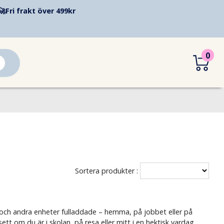
🚀
Fri frakt över 499kr
0
Sortera produkter :
r och andra enheter fulladdade – hemma, på jobbet eller på
t om du är i skolan, på resa eller mitt i en hektisk vardag.