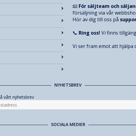
📧
För säljteam och sälja
försäljning via vår webbsh
Hör av dig till oss på
suppo
📞
Ring oss!
Vi finns tillgän
Vi ser fram emot att hjälpa d
NYHETSBREV
å vårt nyhetsbrev
SOCIALA MEDIER