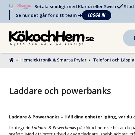
Betala smidigt med Klarna eller Swish
Stöd 
Se hur det går för ditt team
Logga in
Hemelektronik & Smarta Prylar
Telefoni och Läspla
Laddare och powerbanks
Laddare & Powerbanks – Håll dina enheter igång, var du 
I kategorin
Laddare & Powerbanks
på kökochhem.se hittar du pål
språng. Med ett brett utbud av väggladdare, snabbladdare, trådl