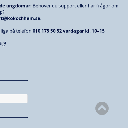
nde ungdomar:
Behöver du support eller har frågor om
op?
rt@kokochhem.se
.
gliga på telefon
010 175 50 52
vardagar kl. 10–15
.
ig!