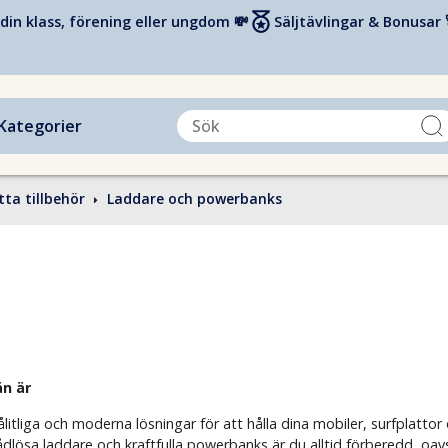
din klass, förening eller ungdom 💸
Säljtävlingar & Bonusar 
Kategorier
tta tillbehör
Laddare och powerbanks
än är
itliga och moderna lösningar för att hålla dina mobiler, surfplatto
ösa laddare och kraftfulla powerbanks är du alltid förberedd, oavset