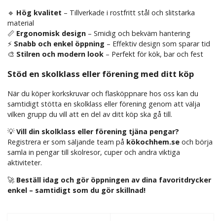
🔹
Hög kvalitet
– Tillverkade i rostfritt stål och slitstarka
material
📏
Ergonomisk design
– Smidig och bekväm hantering
⚡
Snabb och enkel öppning
– Effektiv design som sparar tid
🎨
Stilren och modern look
– Perfekt för kök, bar och fest
Stöd en skolklass eller förening med ditt köp
När du köper korkskruvar och flasköppnare hos oss kan du
samtidigt stötta en skolklass eller förening genom att välja
vilken grupp du vill att en del av ditt köp ska gå till.
💡
Vill din skolklass eller förening tjäna pengar?
Registrera er som säljande team på
kökochhem.se
och börja
samla in pengar till skolresor, cuper och andra viktiga
aktiviteter.
🚀
Beställ idag och gör öppningen av dina favoritdrycker
enkel – samtidigt som du gör skillnad!