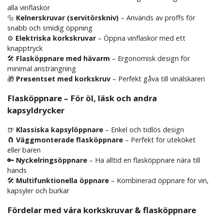
alla vinflaskor
🔩
Kelnerskruvar (servitörskniv)
– Används av proffs för
snabb och smidig öppning
⚙
Elektriska korkskruvar
– Öppna vinflaskor med ett
knapptryck
🛠
Flasköppnare med hävarm
– Ergonomisk design för
minimal ansträngning
🎁
Presentset med korkskruv
– Perfekt gåva till vinälskaren
Flasköppnare – För öl, läsk och andra
kapsyldrycker
🍺
Klassiska kapsylöppnare
– Enkel och tidlös design
🧲
Väggmonterade flasköppnare
– Perfekt för uteköket
eller baren
🔑
Nyckelringsöppnare
– Ha alltid en flasköppnare nära till
hands
🛠
Multifunktionella öppnare
– Kombinerad öppnare för vin,
kapsyler och burkar
Fördelar med våra korkskruvar & flasköppnare