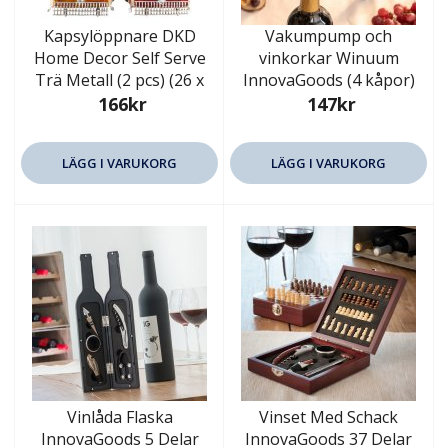
Kapsylöppnare DKD
Vakumpump och
Home Decor Self Serve
vinkorkar Winuum
Trä Metall (2 pcs) (26 x
InnovaGoods (4 kåpor)
166kr
147kr
LÄGG I VARUKORG
LÄGG I VARUKORG
Vinlåda Flaska
Vinset Med Schack
InnovaGoods 5 Delar
InnovaGoods 37 Delar